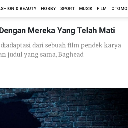
ASHION & BEAUTY
HOBBY
SPORT
MUSIK
FILM
OTOMO
 Dengan Mereka Yang Telah Mati
i diadaptasi dari sebuah film pendek karya
gan judul yang sama, Baghead