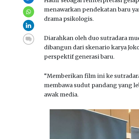
Hadir sebagai reinterpretasi gelap
menawarkan pendekatan baru yan
drama psikologis.
Diarahkan oleh duo sutradara mud
dibangun dari skenario karya Jo
perspektif generasi baru.
“Memberikan film ini ke sutrada
membawa sudut pandang yang lebih
awak media.