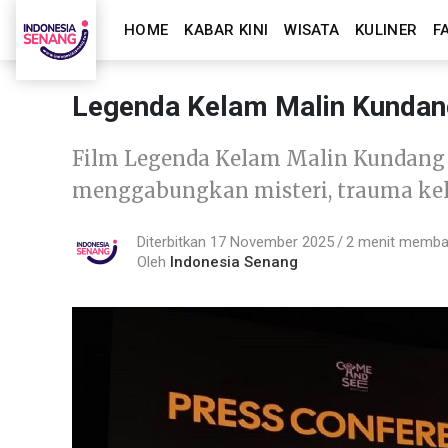
HOME
KABAR KINI
WISATA
KULINER
F
Legenda Kelam Malin Kundang
Film Legenda Kelam Malin Kundang h
menggabungkan misteri, trauma kelua
Diterbitkan 17 November 2025
2 menit memb
Oleh
Indonesia Senang