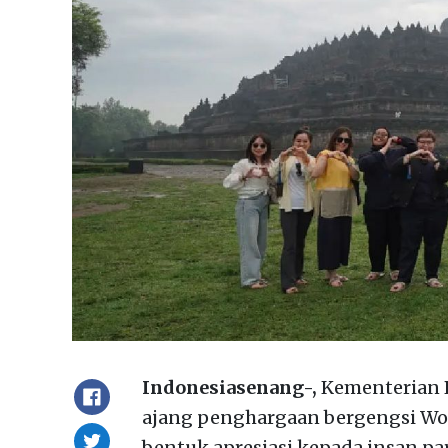
Indonesiasenang-,
Kementerian P
ajang penghargaan bergengsi Won
bentuk apresiasi kepada insan par