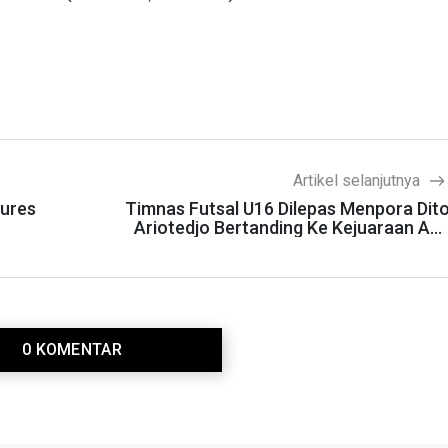
Artikel selanjutnya
tures
Timnas Futsal U16 Dilepas Menpora Dit
Ariotedjo Bertanding Ke Kejuaraan AF
Thailan
0 KOMENTAR