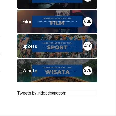
Film
606
Sports
410
o
F
d
Wisata
376
Tweets by indosenangcom