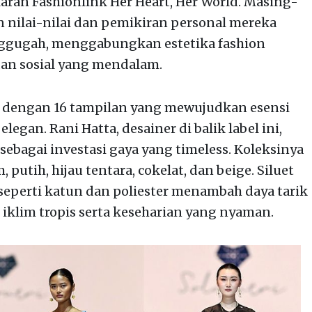
laran Fashionlink Her Heart, Her World. Masing-
nilai-nilai dan pemikiran personal mereka
nggugah, menggabungkan estetika fashion
an sosial yang mendalam.
engan 16 tampilan yang mewujudkan esensi
gan. Rani Hatta, desainer di balik label ini,
bagai investasi gaya yang timeless. Koleksinya
 putih, hijau tentara, cokelat, dan beige. Siluet
eperti katun dan poliester menambah daya tarik
 iklim tropis serta keseharian yang nyaman.