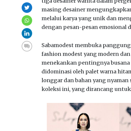
tiga desainer wanita dalam perge
masing desainer mengungkapkan 
melalui karya yang unik dan me
dengan pesan-pesan emosional d
Sabamodest membuka panggung d
fashion modest yang modern dan ele
menekankan pentingnya busana se
didominasi oleh palet warna hitam,
longgar dan bahan yang nyaman s
koleksi ini, yang dirancang untuk