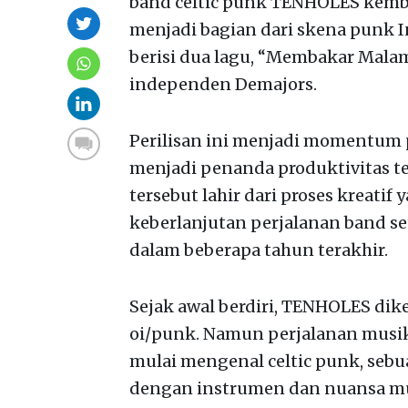
band celtic punk TENHOLES kembal
menjadi bagian dari skena punk In
berisi dua lagu, “Membakar Malam
independen Demajors.
Perilisan ini menjadi momentum
menjadi penanda produktivitas te
tersebut lahir dari proses kreati
keberlanjutan perjalanan band s
dalam beberapa tahun terakhir.
Sejak awal berdiri, TENHOLES dik
oi/punk. Namun perjalanan musi
mulai mengenal celtic punk, seb
dengan instrumen dan nuansa musi