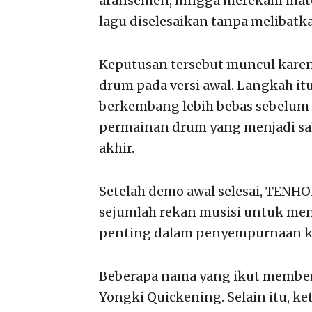
aransemen, hingga merekam mater
lagu diselesaikan tanpa melibat
Keputusan tersebut muncul kare
drum pada versi awal. Langkah it
berkembang lebih bebas sebelum 
permainan drum yang menjadi sa
akhir.
Setelah demo awal selesai, TENH
sejumlah rekan musisi untuk men
penting dalam penyempurnaan ke
Beberapa nama yang ikut memberi
Yongki Quickening. Selain itu, ke