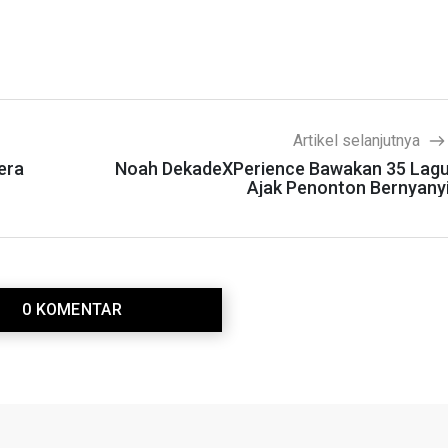
Artikel selanjutnya
era
Noah DekadeXPerience Bawakan 35 Lag
Ajak Penonton Bernyany
0 KOMENTAR