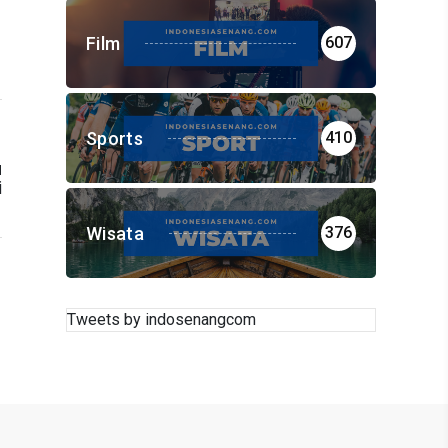
Film
607
Sports
410
u
i
Wisata
376
Tweets by indosenangcom