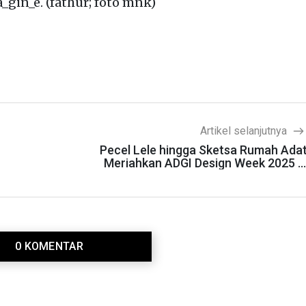
gin_e. (fathur; foto mnk)
Artikel selanjutnya
Pecel Lele hingga Sketsa Rumah Ada
Meriahkan ADGI Design Week 2025 d
Jakart
0 KOMENTAR