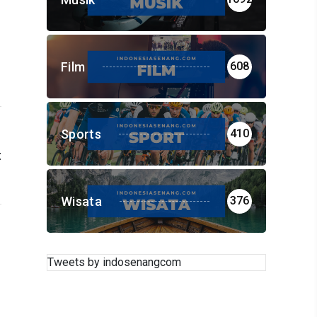
Film
608
Sports
410
t
i
a
Wisata
376
Tweets by indosenangcom