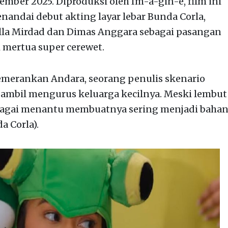
mber 2025. Diproduksi oleh Im-a-gin-e, film ini
nandai debut akting layar lebar Bunda Corla,
la Mirdad dan Dimas Anggara sebagai pasangan
mertua super cerewet.
memerankan Andara, seorang penulis skenario
ambil mengurus keluarga kecilnya. Meski lembut
ebagai menantu membuatnya sering menjadi baha
 Corla).