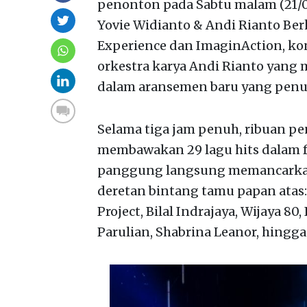
penonton pada Sabtu malam (21/09
Yovie Widianto & Andi Rianto Berk
Experience dan ImaginAction, ko
orkestra karya Andi Rianto yang 
dalam aransemen baru yang penu
Selama tiga jam penuh, ribuan p
membawakan 29 lagu hits dalam 
panggung langsung memancarkan e
deretan bintang tamu papan atas:
Project, Bilal Indrajaya, Wijaya 80
Parulian, Shabrina Leanor, hingga