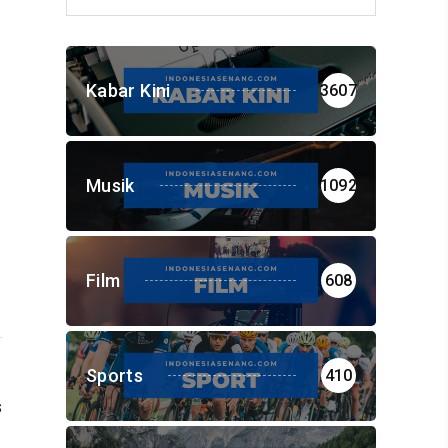
Kabar Kini
3607
Musik
1092
Film
608
Sports
410
s
i
a