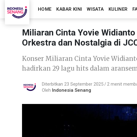
HOME
KABAR KINI
WISATA
KULINER
F
Miliaran Cinta Yovie Widiant
Orkestra dan Nostalgia di JC
Konser Miliaran Cinta Yovie Widianto
hadirkan 29 lagu hits dalam arans
Diterbitkan 23 September 2025
2 menit memb
Oleh
Indonesia Senang