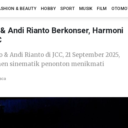
ASHION & BEAUTY
HOBBY
SPORT
MUSIK
FILM
OTOMO
o & Andi Rianto Berkonser, Harmoni
C
 & Andi Rianto di JCC, 21 September 2025,
emen sinematik penonton menikmati
aca