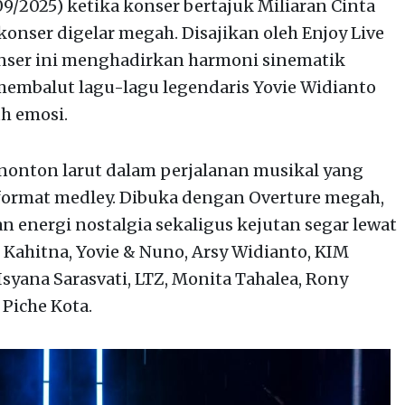
/2025) ketika konser bertajuk Miliaran Cinta
onser digelar megah. Disajikan oleh Enjoy Live
nser ini menghadirkan harmoni sinematik
membalut lagu-lagu legendaris Yovie Widianto
h emosi.
enonton larut dalam perjalanan musikal yang
format medley. Dibuka dengan Overture megah,
nergi nostalgia sekaligus kejutan segar lewat
 Kahitna, Yovie & Nuno, Arsy Widianto, KIM
, Isyana Sarasvati, LTZ, Monita Tahalea, Rony
 Piche Kota.