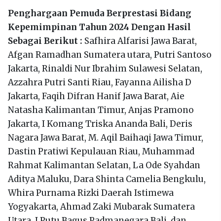
Penghargaan Pemuda Berprestasi Bidang
Kepemimpinan Tahun 2024 Dengan Hasil
Sebagai Berikut :
Safhira Alfarisi Jawa Barat,
Afgan Ramadhan Sumatera utara, Putri Santoso
Jakarta, Rinaldi Nur Ibrahim Sulawesi Selatan,
Azzahra Putri Santi Riau, Fayanna Ailisha D
Jakarta, Faqih Difran Hanif Jawa Barat, Aie
Natasha Kalimantan Timur, Anjas Pramono
Jakarta, I Komang Triska Ananda Bali, Deris
Nagara Jawa Barat, M. Aqil Baihaqi Jawa Timur,
Dastin Pratiwi Kepulauan Riau, Muhammad
Rahmat Kalimantan Selatan, La Ode Syahdan
Aditya Maluku, Dara Shinta Camelia Bengkulu,
Whira Purnama Rizki Daerah Istimewa
Yogyakarta, Ahmad Zaki Mubarak Sumatera
Utara, I Putu Bagus Padmanegara Bali, dan