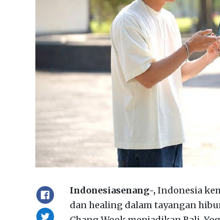
Indonesiasenang-,
Indonesia kem
dan healing dalam tayangan hiburan
Chang Wook menjadikan Bali, Yog