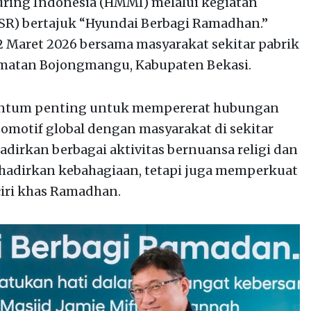
ring Indonesia (HMMI) melalui kegiatan
(CSR) bertajuk “Hyundai Berbagi Ramadhan.”
12 Maret 2026 bersama masyarakat sekitar pabrik
amatan Bojongmangu, Kabupaten Bekasi.
entum penting untuk mempererat hubungan
omotif global dengan masyarakat di sekitar
irkan berbagai aktivitas bernuansa religi dan
nghadirkan kebahagiaan, tetapi juga memperkuat
ciri khas Ramadhan.