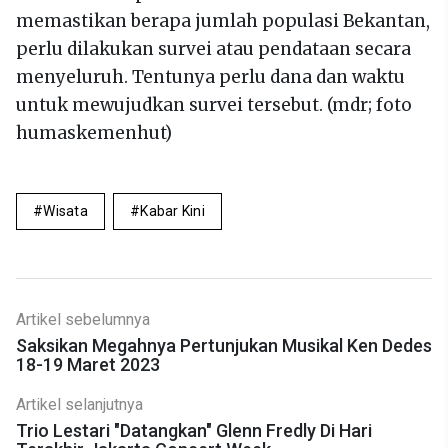
memastikan berapa jumlah populasi Bekantan,
perlu dilakukan survei atau pendataan secara
menyeluruh. Tentunya perlu dana dan waktu
untuk mewujudkan survei tersebut. (mdr; foto
humaskemenhut)
Wisata
Kabar Kini
Artikel sebelumnya
Saksikan Megahnya Pertunjukan Musikal Ken Dedes
18-19 Maret 2023
Artikel selanjutnya
Trio Lestari "Datangkan" Glenn Fredly Di Hari