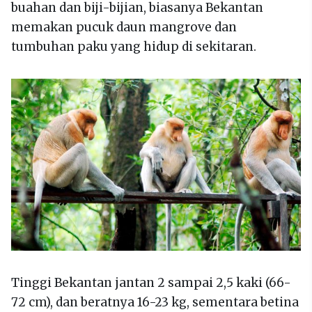
buahan dan biji-bijian, biasanya Bekantan
memakan pucuk daun mangrove dan
tumbuhan paku yang hidup di sekitaran.
Tinggi Bekantan jantan 2 sampai 2,5 kaki (66-
72 cm), dan beratnya 16-23 kg, sementara betina