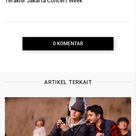
Terakhir Jakarta Concert Week
0 KOMENTAR
ARTIKEL TERKAIT