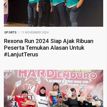
SPORTS
11 NOVEMBER 2024
Rexona Run 2024 Siap Ajak Ribuan
Peserta Temukan Alasan Untuk
#LanjutTerus