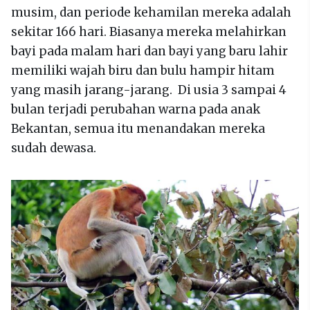
musim, dan periode kehamilan mereka adalah
sekitar 166 hari. Biasanya mereka melahirkan
bayi pada malam hari dan bayi yang baru lahir
memiliki wajah biru dan bulu hampir hitam
yang masih jarang-jarang. Di usia 3 sampai 4
bulan terjadi perubahan warna pada anak
Bekantan, semua itu menandakan mereka
sudah dewasa.