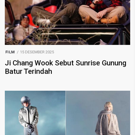
FILM
15 DESEMBER 2025
Ji Chang Wook Sebut Sunrise Gunung
Batur Terindah