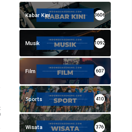
Kabar Kini
3606
Musik
1092
Film
607
Sports
410
t
a
Wisata
376