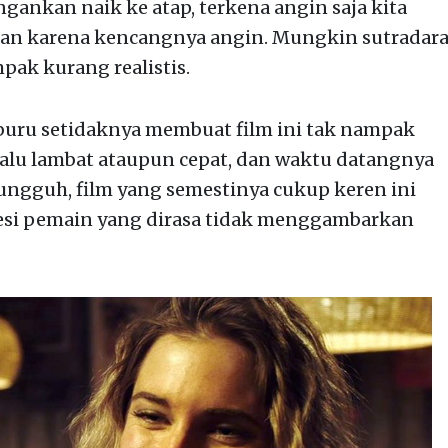
angankan naik ke atap, terkena angin saja kita
gan karena kencangnya angin. Mungkin sutradar
pak kurang realistis.
-buru setidaknya membuat film ini tak nampak
rlalu lambat ataupun cepat, dan waktu datangnya
Sungguh, film yang semestinya cukup keren ini
esi pemain yang dirasa tidak menggambarkan