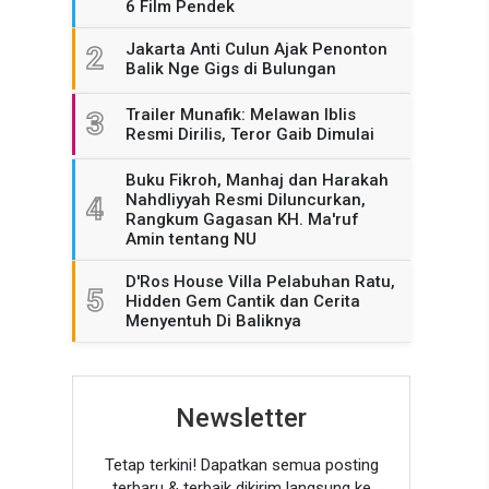
6 Film Pendek
Jakarta Anti Culun Ajak Penonton
2
Balik Nge Gigs di Bulungan
Trailer Munafik: Melawan Iblis
3
Resmi Dirilis, Teror Gaib Dimulai
Buku Fikroh, Manhaj dan Harakah
Nahdliyyah Resmi Diluncurkan,
4
Rangkum Gagasan KH. Ma'ruf
Amin tentang NU
D'Ros House Villa Pelabuhan Ratu,
5
Hidden Gem Cantik dan Cerita
Menyentuh Di Baliknya
Newsletter
Tetap terkini! Dapatkan semua posting
terbaru & terbaik dikirim langsung ke