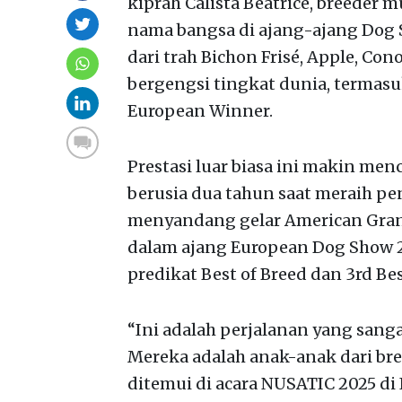
kiprah Calista Beatrice, breeder
nama bangsa di ajang-ajang Dog S
dari trah Bichon Frisé, Apple, Con
bergengsi tingkat dunia, terma
European Winner.
Prestasi luar biasa ini makin m
berusia dua tahun saat meraih pe
menyandang gelar American Grand
dalam ajang European Dog Show 2
predikat Best of Breed dan 3rd Bes
“Ini adalah perjalanan yang san
Mereka adalah anak-anak dari bree
ditemui di acara NUSATIC 2025 di 