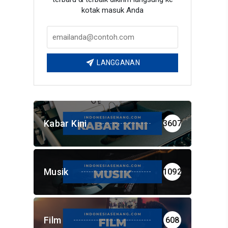
kotak masuk Anda
LANGGANAN
Kabar Kini
3607
Musik
1092
Film
608