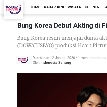
HOME
KABAR KINI
WISATA
KULINER
F
Bung Korea Debut Akting d
Bung Korea resmi menjajal dunia ak
(DOWAJUSEYO) produksi Heart Pictur
Diterbitkan 12 Januari 2026
1 menit membaca
Oleh
Indonesia Senang