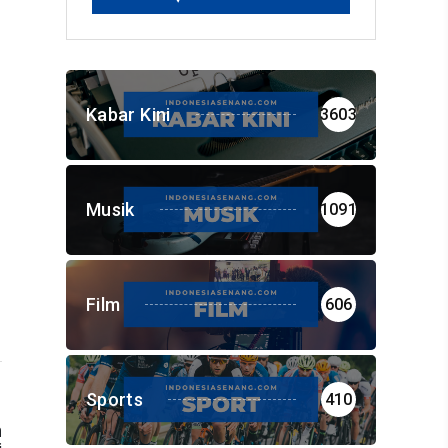
Kabar Kini
3603
Musik
1091
Film
606
Sports
410
n