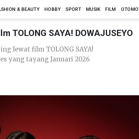
ASHION & BEAUTY
HOBBY
SPORT
MUSIK
FILM
OTOMO
i Film TOLONG SAYA! DOWAJUSEYO
ting lewat film TOLONG SAYA!
es yang tayang Januari 2026