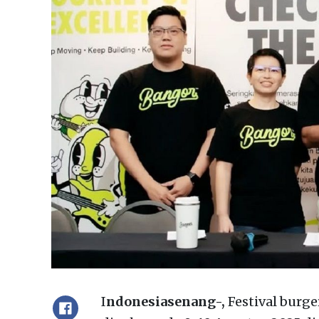
I
ndonesiasenang-,
Festival burge