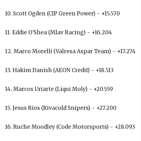
10. Scott Ogden (CIP Green Power) - +15.570
11. Eddie O'Shea (Mlav Racing) - +16.204
12. Marco Morelli (Valresa Aspar Team) - +17.274
13. Hakim Danish (AEON Credit) - +18.513
14. Marcos Uriarte (Liqui Moly) - +20.559
15. Jesus Rios (Rivacold Snipers) - +27.200
16. Ruche Moodley (Code Motorsports) - +28.093