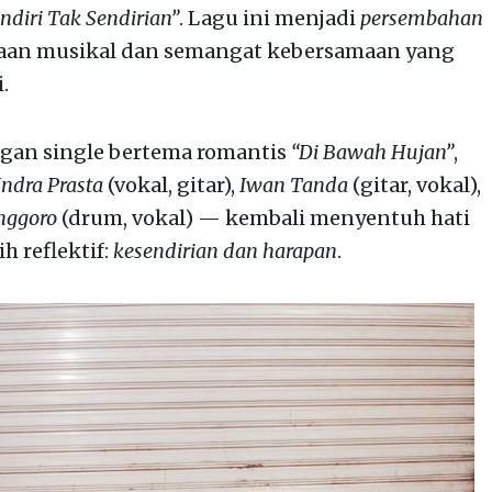
ndiri Tak Sendirian”
. Lagu ini menjadi
persembahan
an musikal dan semangat kebersamaan yang
.
gan single bertema romantis
“Di Bawah Hujan”
,
Indra Prasta
(vokal, gitar),
Iwan Tanda
(gitar, vokal),
nggoro
(drum, vokal) — kembali menyentuh hati
 reflektif:
kesendirian dan harapan
.