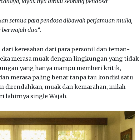
cahaya, layak nya diriku seorang pendosa
”
irkan semua para pendosa dibawah perjamuan mulia,
g berwajah dua
”.
t dari keresahan dari para personil dan teman-
eka merasa muak dengan lingkungan yang tidak
ngan yang hanya mampu memberi kritik,
an merasa paling benar tanpa tau kondisi satu
n direndahkan, muak dan kemarahan, inilah
i lahirnya single Wajah.