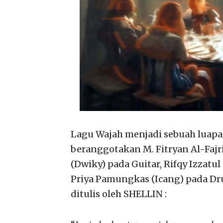
Lagu Wajah menjadi sebuah luapa
beranggotakan M. Fitryan Al-Fajri
(Dwiky) pada Guitar, Rifqy Izzatu
Priya Pamungkas (Icang) pada Dru
ditulis oleh SHELLIN :