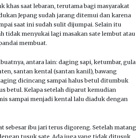
auk khas saat lebaran, terutama bagi masyarakat
dukan Jepang sudah jarang ditemui dan karena
ai saat ini sudah sulit dijumpai. Selain itu
 tidak menyukai lagi masakan sate lembut atau
 pandai membuat.
tnya, antara lain: daging sapi, ketumbar, gula
inten, santan kental (santan kanil), bawang
aging dicincang sampai halus betul ditumbuk
s betul. Kelapa setelah diparut kemudian
mis sampai menjadi kental lalu diaduk dengan
 sebesar ibu jari terus digoreng. Setelah matang
 dengan tusuk sate. Ada juga yang tidak ditusuk