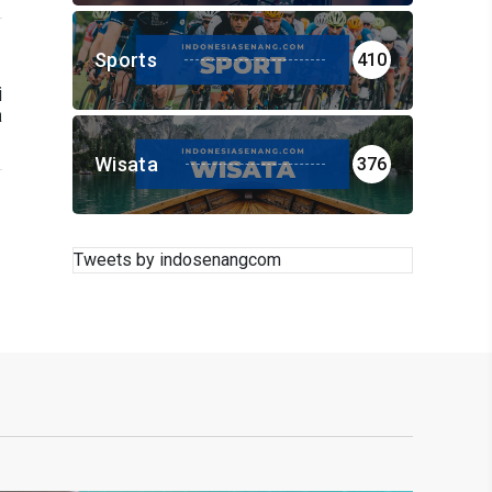
Sports
410
i
a
Wisata
376
Tweets by indosenangcom