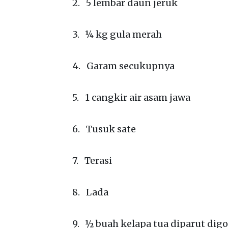
2. 5 lembar daun jeruk
3. ¼ kg gula merah
4. Garam secukupnya
5. 1 cangkir air asam jawa
6. Tusuk sate
7. Terasi
8. Lada
9. ½ buah kelapa tua diparut dig