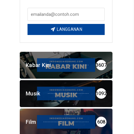
LANGGANAN
Kabar Kini
3607
Musik
1092
Film
608