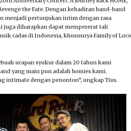
 20th Anniversary Concert: A Journey Back HOME,
Revenge the Fate. Dengan kehadiran band-band
akan menjadi pertunjukan intim dengan rasa
ni juga diharapkan dapat mempererat tali
ik cadas di Indonesia, khususnya Family of Loco
sebuah ucapan syukur dalam 20 tahun kami
and yang main pun adalah homies kami.
ang intimate dengan penonton”, ungkap Tius.