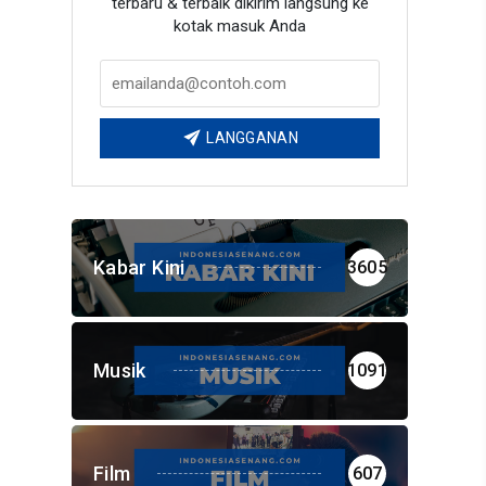
terbaru & terbaik dikirim langsung ke
kotak masuk Anda
LANGGANAN
Kabar Kini
3605
Musik
1091
Film
607