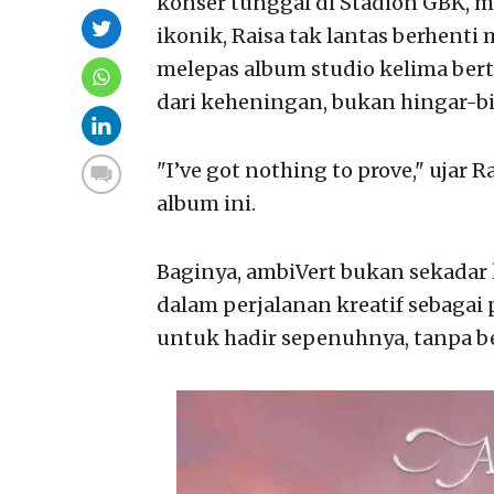
konser tunggal di Stadion GBK, me
ikonik, Raisa tak lantas berhenti m
melepas album studio kelima bert
dari keheningan, bukan hingar-bi
"I’ve got nothing to prove," ujar R
album ini.
Baginya, ambiVert bukan sekadar 
dalam perjalanan kreatif sebagai
untuk hadir sepenuhnya, tanpa 