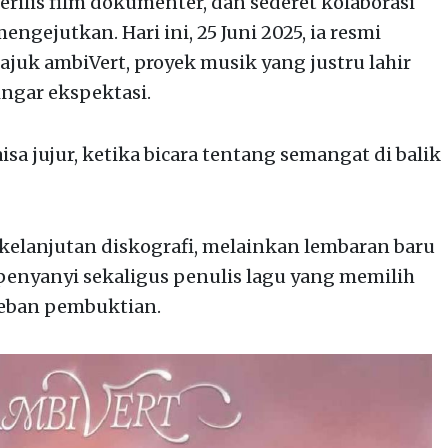
rilis film dokumenter, dan sederet kolaborasi
engejutkan. Hari ini, 25 Juni 2025, ia resmi
ajuk ambiVert, proyek musik yang justru lahir
ngar ekspektasi.
aisa jujur, ketika bicara tentang semangat di balik
kelanjutan diskografi, melainkan lembaran baru
 penyanyi sekaligus penulis lagu yang memilih
beban pembuktian.