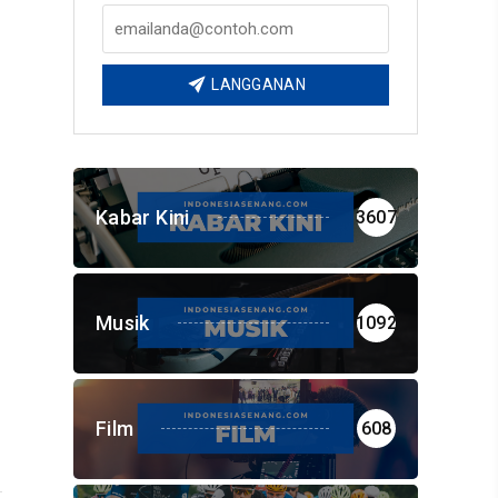
LANGGANAN
Kabar Kini
3607
Musik
1092
Film
608