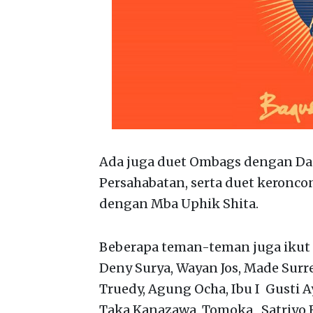
Ada juga duet Ombags dengan Dan
Persahabatan, serta duet keronc
dengan Mba Uphik Shita.
Beberapa teman-teman juga ikut
Deny Surya, Wayan Jos, Made Surr
Truedy, Agung Ocha, Ibu I Gusti A
Taka Kanazawa, Tomoka, Satriyo 