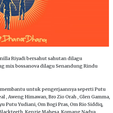
illa Riyadi bersahut sahutan dilagu
ong mix bossanova dilagu Senandung Rindu
 membantu untuk pengerjaannya seperti Putu
eal , Aweng Himawan, Bro Zio Orah , Glen Gamma,
yu Putu Yudiani, Om Bogi Pras, Om Rio Siddiq,
Blackteeth, Kenzie Mahesa, Komang Nadya