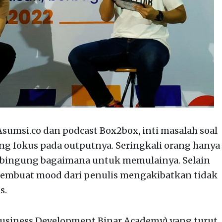
umsi.co dan podcast Box2box, inti masalah soal
ang fokus pada outputnya. Seringkali orang hanya
bingung bagaimana untuk memulainya. Selain
 membuat mood dari penulis mengakibatkan tidak
s.
Business Development Binar Academy) yang turut