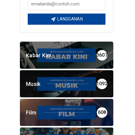
LANGGANAN
Kabar Kini
3607
Musik
1092
Film
608