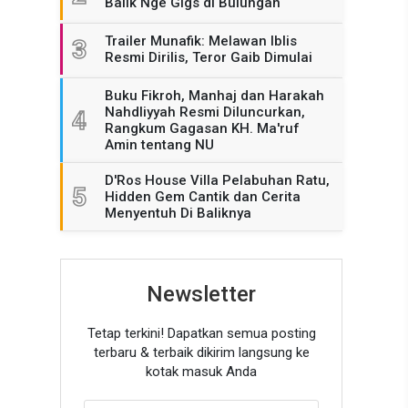
Balik Nge Gigs di Bulungan
Trailer Munafik: Melawan Iblis
3
Resmi Dirilis, Teror Gaib Dimulai
Buku Fikroh, Manhaj dan Harakah
Nahdliyyah Resmi Diluncurkan,
4
Rangkum Gagasan KH. Ma'ruf
Amin tentang NU
D'Ros House Villa Pelabuhan Ratu,
5
Hidden Gem Cantik dan Cerita
Menyentuh Di Baliknya
Newsletter
Tetap terkini! Dapatkan semua posting
terbaru & terbaik dikirim langsung ke
kotak masuk Anda