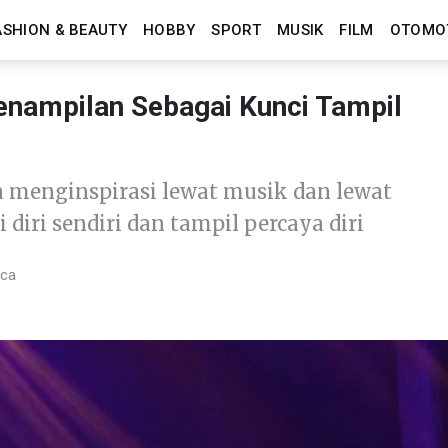
ASHION & BEAUTY
HOBBY
SPORT
MUSIK
FILM
OTOMO
enampilan Sebagai Kunci Tampil
a menginspirasi lewat musik dan lewat
iri sendiri dan tampil percaya diri
aca