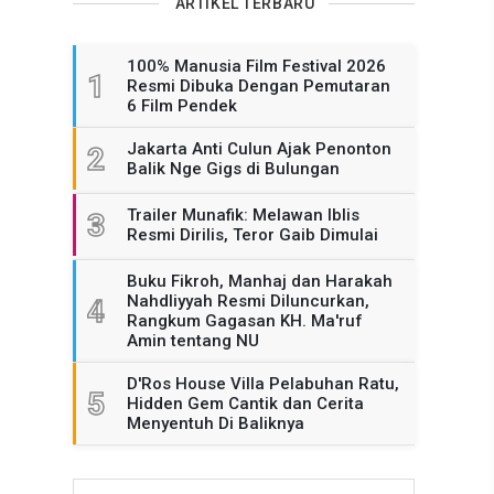
ARTIKEL TERBARU
100% Manusia Film Festival 2026
1
Resmi Dibuka Dengan Pemutaran
6 Film Pendek
Jakarta Anti Culun Ajak Penonton
2
Balik Nge Gigs di Bulungan
Trailer Munafik: Melawan Iblis
3
Resmi Dirilis, Teror Gaib Dimulai
Buku Fikroh, Manhaj dan Harakah
Nahdliyyah Resmi Diluncurkan,
4
Rangkum Gagasan KH. Ma'ruf
Amin tentang NU
D'Ros House Villa Pelabuhan Ratu,
5
Hidden Gem Cantik dan Cerita
Menyentuh Di Baliknya