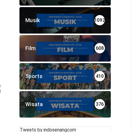
Musik
1092
Film
608
Sports
410
n
i
Wisata
376
Tweets by indosenangcom