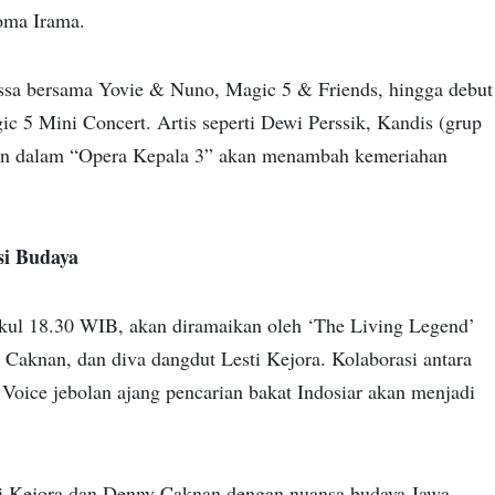
oma Irama.
ssa bersama Yovie & Nuno, Magic 5 & Friends, hingga debut
 5 Mini Concert. Artis seperti Dewi Perssik, Kandis (grup
ian dalam “Opera Kepala 3” akan menambah kemeriahan
si Budaya
kul 18.30 WIB, akan diramaikan oleh ‘The Living Legend’
Caknan, dan diva dangdut Lesti Kejora. Kolaborasi antara
Voice jebolan ajang pencarian bakat Indosiar akan menjadi
sti Kejora dan Denny Caknan dengan nuansa budaya Jawa-