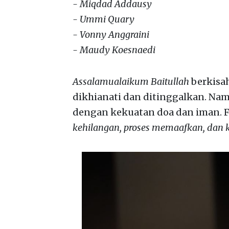
- Miqdad Addausy
- Ummi Quary
- Vonny Anggraini
- Maudy Koesnaedi
Assalamualaikum Baitullah
berkisa
dikhianati dan ditinggalkan. Nam
dengan kekuatan doa dan iman. 
kehilangan, proses memaafkan, dan k