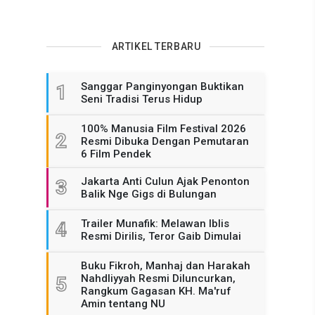
ARTIKEL TERBARU
Sanggar Panginyongan Buktikan
1
Seni Tradisi Terus Hidup
100% Manusia Film Festival 2026
2
Resmi Dibuka Dengan Pemutaran
6 Film Pendek
Jakarta Anti Culun Ajak Penonton
3
Balik Nge Gigs di Bulungan
Trailer Munafik: Melawan Iblis
4
Resmi Dirilis, Teror Gaib Dimulai
Buku Fikroh, Manhaj dan Harakah
Nahdliyyah Resmi Diluncurkan,
5
Rangkum Gagasan KH. Ma'ruf
Amin tentang NU