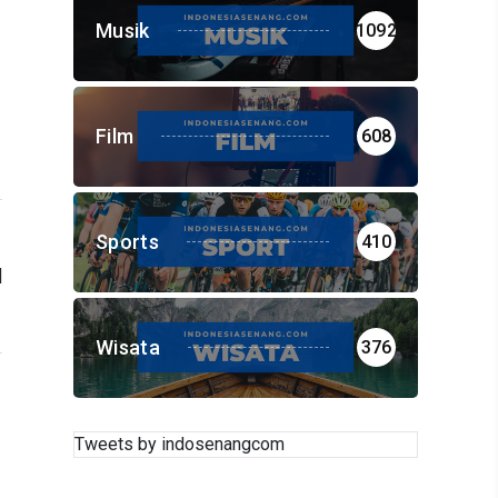
Musik
1092
Film
608
Sports
410
l
g
k
Wisata
376
Tweets by indosenangcom