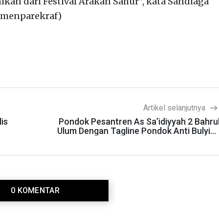
an dari Festival Arakan Sahur”, kata Sandiaga
kemenparekraf)
Artikel selanjutnya
is
Pondok Pesantren As Sa’idiyyah 2 Bahru
Ulum Dengan Tagline Pondok Anti Bulyin
Dan Ramah Ana
0 KOMENTAR