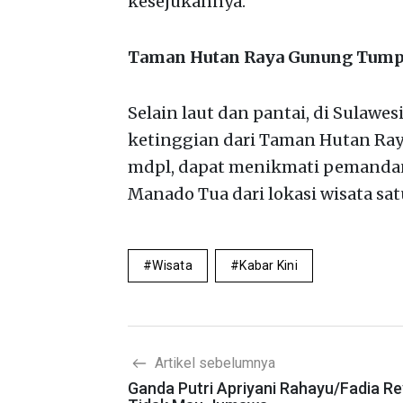
kesejukannya.
Taman Hutan Raya Gunung Tum
Selain laut dan pantai, di Sulawes
ketinggian dari Taman Hutan Ra
mdpl, dapat menikmati pemanda
Manado Tua dari lokasi wisata satu 
Wisata
Kabar Kini
Artikel sebelumnya
Ganda Putri Apriyani Rahayu/Fadia R