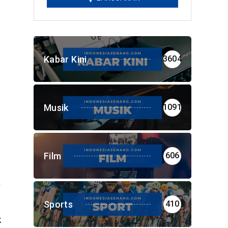
Kabar Kini
3604
Musik
1091
Film
606
Sports
410
k